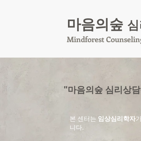
마음의숲
심
Mindforest Counselin
"마음의숲 심리상담
본 센터는
임상심리학자
니다.